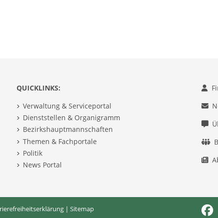
QUICKLINKS:
F
Verwaltung & Serviceportal
N
Dienststellen & Organigramm
Ü
Bezirkshauptmannschaften
Themen & Fachportale
B
Politik
A
News Portal
rierefreiheitserklärung
|
Sitemap
Fac