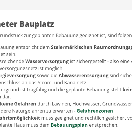
eter Bauplatz
rundstück zur geplanten Bebauung geeignet ist, sind folgen
bauung entspricht dem
Steiermärkischen Raumordnungsg
t sein.
usreichende
Wasserversorgung
ist sichergestellt - also ei
ersorgungsnetz ist möglich.
rgieversorgung
sowie die
Abwasserentsorgung
sind sicher
nschluss an das Strom- und Kanalnetz.
ergrund ist tragfähig und die geplante Bebauung stellt
kei
 dar.
keine Gefahren
durch Lawinen, Hochwasser, Grundwasser,
dere Naturgefahren zu erwarten -
Gefahrenzonen
ahrtsmöglichkeit
muss geeignet und rechtlich gesichert v
plante Haus muss dem
Bebauungsplan
enstprechen.