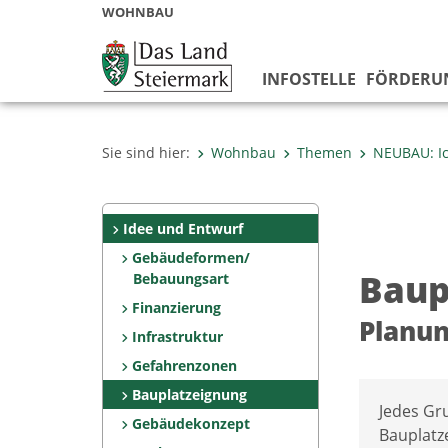
WOHNBAU
INFOSTELLE
FÖRDERU
Sie sind hier:
Wohnbau
Themen
NEUBAU: I
Idee und Entwurf
Gebäudeformen/
Baup
Bebauungsart
Finanzierung
Planu
Infrastruktur
Gefahrenzonen
Bauplatzeignung
Jedes Gr
Gebäudekonzept
Bauplatze