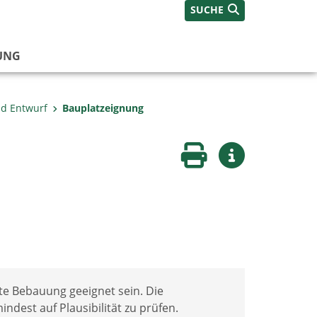
SUCHE
UNG
nd Entwurf
Bauplatzeignung
Seite drucken
Weitere Infos
te Bebauung geeignet sein. Die
ndest auf Plausibilität zu prüfen.