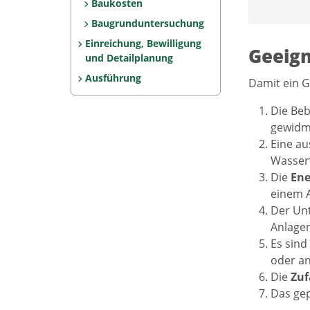
Baukosten
Baugrunduntersuchung
Einreichung, Bewilligung
Geeign
und Detailplanung
Ausführung
Damit ein G
Die Be
gewidme
Eine a
Wasserv
Die
Ene
einem A
Der Unt
Anlagen
Es sind
oder an
Die
Zuf
Das ge