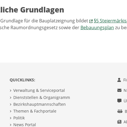
liche Grundlagen
 Grundlage für die Bauplatzeignung bildet
§5 Steiermärki
ische Raumordnungsgesetz sowie der
Bebauungsplan
zu be
QUICKLINKS:
F
Verwaltung & Serviceportal
N
Dienststellen & Organigramm
Ü
Bezirkshauptmannschaften
Themen & Fachportale
B
Politik
A
News Portal